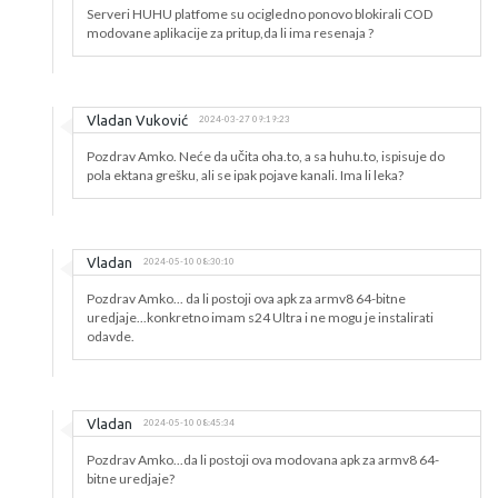
Serveri HUHU platfome su ocigledno ponovo blokirali COD
modovane aplikacije za pritup,da li ima resenaja ?
Vladan Vuković
2024-03-27 09:19:23
Pozdrav Amko. Neće da učita oha.to, a sa huhu.to, ispisuje do
pola ektana grešku, ali se ipak pojave kanali. Ima li leka?
Vladan
2024-05-10 08:30:10
Pozdrav Amko... da li postoji ova apk za armv8 64-bitne
uredjaje...konkretno imam s24 Ultra i ne mogu je instalirati
odavde.
Vladan
2024-05-10 08:45:34
Pozdrav Amko...da li postoji ova modovana apk za armv8 64-
bitne uredjaje?