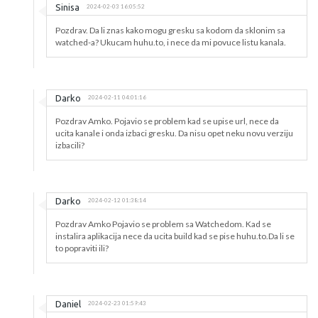
Sinisa
2024-02-03 16:05:52
Pozdrav. Da li znas kako mogu gresku sa kodom da sklonim sa
watched-a? Ukucam huhu.to, i nece da mi povuce listu kanala.
Darko
2024-02-11 04:01:16
Pozdrav Amko. Pojavio se problem kad se upise url, nece da
ucita kanale i onda izbaci gresku. Da nisu opet neku novu verziju
izbacili?
Darko
2024-02-12 01:38:14
Pozdrav Amko Pojavio se problem sa Watchedom. Kad se
instalira aplikacija nece da ucita build kad se pise huhu.to.Da li se
to popraviti ili?
Daniel
2024-02-23 01:59:43