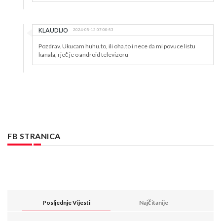
KLAUDIJO
2024-05-13 07:00:53
Pozdrav. Ukucam huhu.to, ili oha.to i nece da mi povuce listu
kanala, rječ je o android televizoru
FB STRANICA
Posljednje Vijesti
Najčitanije