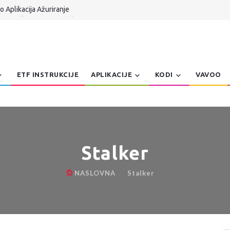
 Aplikacija Ažuriranje
 TV Serbia UPDATE Kodi 21.x
n Dzoe Balkanteka
 Aplikacija za Windows Patch
er, Pretraga, Prepravke | AmKo Veliki Update
ETF INSTRUKCIJE
APLIKACIJE
KODI
VAVOO
Stalker
NASLOVNA
Stalker