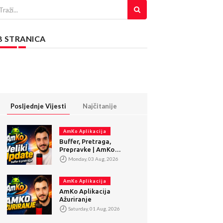
B STRANICA
Posljednje Vijesti
Najčitanije
AmKo Aplikacija
Buffer, Pretraga,
Prepravke | AmKo
Veliki Update
Monday, 03 Aug, 2026
AmKo Aplikacija
AmKo Aplikacija
Ažuriranje
Saturday, 01 Aug, 2026