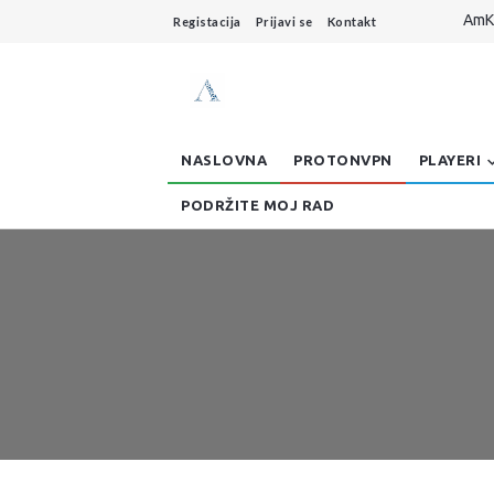
AmKo
Registacija
Prijavi se
Kontakt
Live
Dzo
AmKo
Buff
NASLOVNA
PROTONVPN
PLAYERI
PODRŽITE MOJ RAD