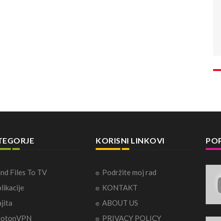
TEGORJE
KORISNI LINKOVI
POP
nd Files To TV
Podržite moj rad
likacije
KONTAKT
jita
ABOUT US
rotonVPN
PRIVACY POLICY