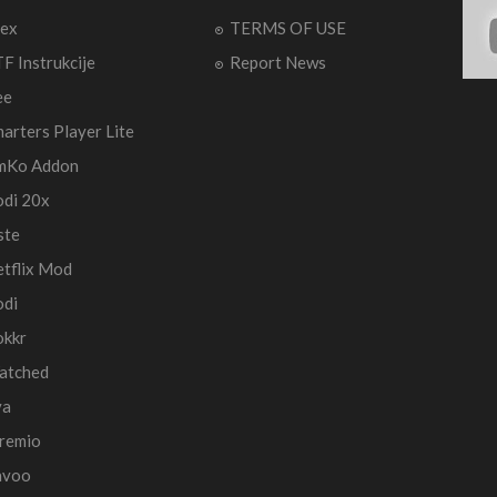
ex
TERMS OF USE
F Instrukcije
Report News
ee
arters Player Lite
mKo Addon
di 20x
ste
tflix Mod
di
okkr
atched
va
remio
avoo