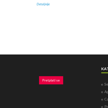
Detaljnije
KA
Pretplati se
Se
Ap
Ca
P