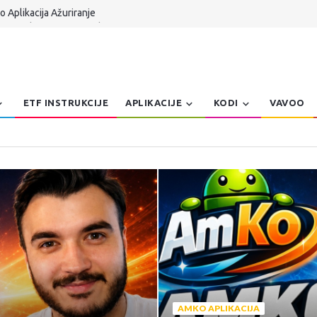
 Aplikacija Ažuriranje
 TV Serbia UPDATE Kodi 21.x
n Dzoe Balkanteka
 Aplikacija za Windows Patch
er, Pretraga, Prepravke | AmKo Veliki Update
ETF INSTRUKCIJE
APLIKACIJE
KODI
VAVOO
AMKO APLIKACIJA