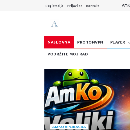
AmKo
Registacija
Prijavi se
Kontakt
Live
Dzo
AmKo
Buff
NASLOVNA
PROTONVPN
PLAYERI
PODRŽITE MOJ RAD
AMKO APLIKACIJA