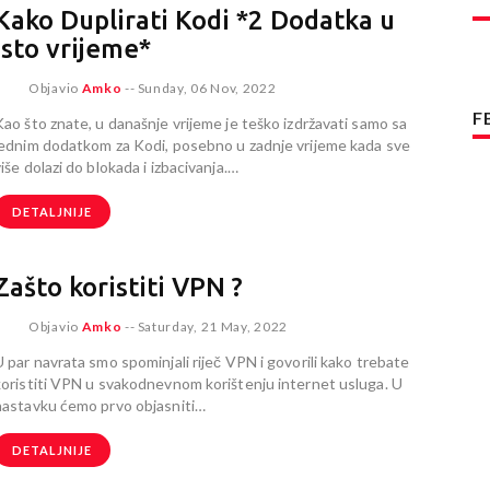
Kako Duplirati Kodi *2 Dodatka u
Isto vrijeme*
Objavio
Amko
--
Sunday, 06 Nov, 2022
F
Kao što znate, u današnje vrijeme je teško izdržavati samo sa
jednim dodatkom za Kodi, posebno u zadnje vrijeme kada sve
iše dolazi do blokada i izbacivanja.…
DETALJNIJE
Zašto koristiti VPN ?
Objavio
Amko
--
Saturday, 21 May, 2022
U par navrata smo spominjali riječ VPN i govorili kako trebate
koristiti VPN u svakodnevnom korištenju internet usluga. U
nastavku ćemo prvo objasniti…
DETALJNIJE