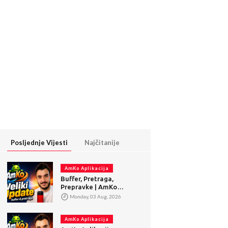
Posljednje Vijesti
Najčitanije
AmKo Aplikacija
Buffer, Pretraga,
Prepravke | AmKo
Veliki Update
Monday, 03 Aug, 2026
AmKo Aplikacija