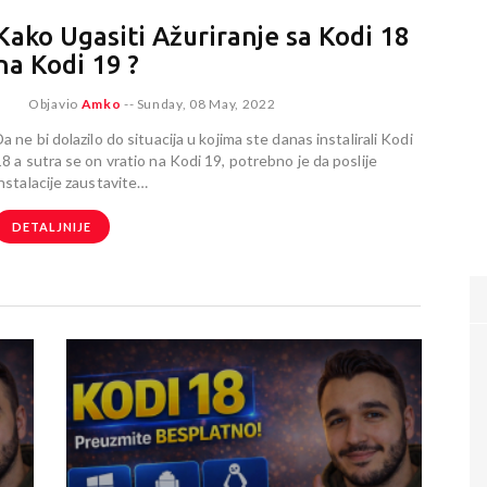
Kako Ugasiti Ažuriranje sa Kodi 18
na Kodi 19 ?
Objavio
Amko
--
Sunday, 08 May, 2022
a ne bi dolazilo do situacija u kojima ste danas instalirali Kodi
18 a sutra se on vratio na Kodi 19, potrebno je da poslije
instalacije zaustavite…
DETALJNIJE