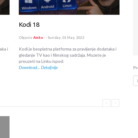
Kodi 18
Kod
Objavio
Amko
--
Sunday, 01 May, 2022
Obja
aka i
Kodi je besplatna platforma za pravljenje dodataka i
Kodi
gledanje TV kao i filmskog sadržaja. Mozete je
gled
preuzeti na Linku ispod:
Download…
Detaljnije
Moze
Pr
Dow