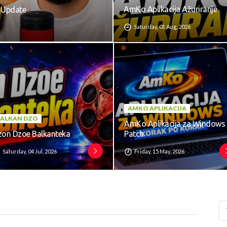
AmKo Aplikacija Ažuriranje
i Update
Saturday, 01 Aug, 2026
AMKO APLIKACIJA
BALKAN DZO
AmKo Aplikacija za Windows
zon Dzoe Balkanteka
Patch
Saturday, 04 Jul, 2026
Friday, 15 May, 2026