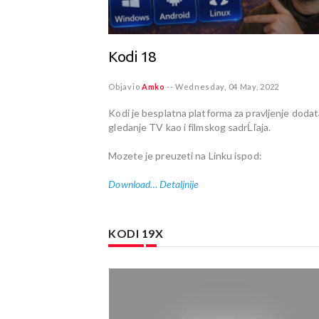
Kodi 18
22
Objavio
Amko
--
Wednesday, 04 May, 2022
avljenje dodataka i
Kodi je besplatna platforma za pravljenje dodat
ja. Mozete je
gledanje TV kao i filmskog sadrĹľaja.
Mozete je preuzeti na Linku ispod:
Download…
Detaljnije
KODI 19X