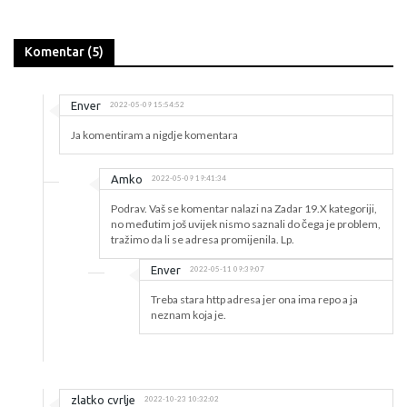
Komentar (5)
Enver
2022-05-09 15:54:52
Ja komentiram a nigdje komentara
Amko
2022-05-09 19:41:34
Podrav. Vaš se komentar nalazi na Zadar 19.X kategoriji,
no međutim još uvijek nismo saznali do čega je problem,
tražimo da li se adresa promijenila. Lp.
Enver
2022-05-11 09:39:07
Treba stara http adresa jer ona ima repo a ja
neznam koja je.
zlatko cvrlje
2022-10-23 10:32:02