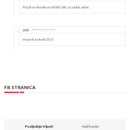
Pozdrav Amoko moli bih URL za zadar adon.
crni
2024-01-08 13:10:11
moze li na kodi 20.0
FB STRANICA
Posljednje Vijesti
Najčitanije