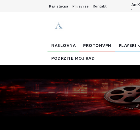
Live
Registacija
Prijavi se
Kontakt
Dzo
AmKo
Buff
AmKo
NASLOVNA
PROTONVPN
PLAYERI
PODRŽITE MOJ RAD