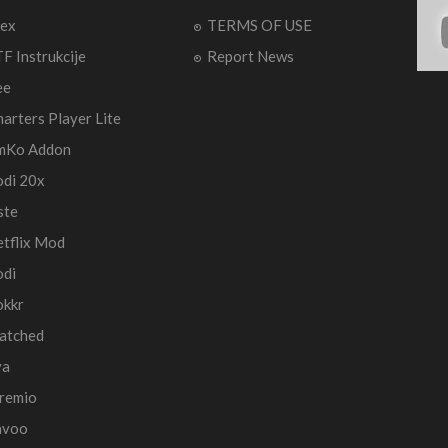
ex
TERMS OF USE
F Instrukcije
Report News
ee
arters Player Lite
mKo Addon
di 20x
ste
tflix Mod
di
okkr
atched
va
remio
avoo