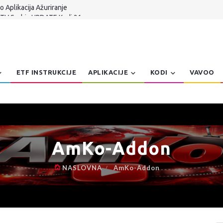
 TV Serbia UPDATE Kodi 21.x
n Dzoe Balkanteka
 Aplikacija za Windows Patch
er, Pretraga, Prepravke | AmKo Veliki Update
 Aplikacija Ažuriranje
ETF INSTRUKCIJE
APLIKACIJE
KODI
VAVOO
AmKo-Addon
NASLOVNA
AmKo-Addon