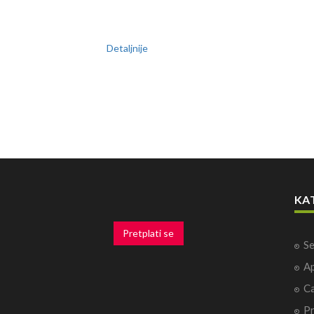
Detaljnije
KA
Pretplati se
Se
Ap
Ca
P