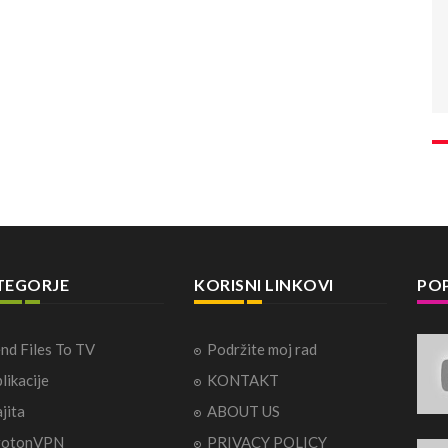
TEGORJE
KORISNI LINKOVI
POP
nd Files To TV
Podržite moj rad
likacije
KONTAKT
jita
ABOUT US
rotonVPN
PRIVACY POLICY