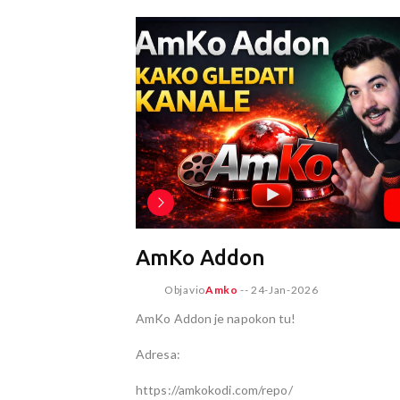
AmKo Addon
Objavio
Amko
--
24-Jan-2026
AmKo Addon je napokon tu!
Adresa:
https://amkokodi.com/repo/