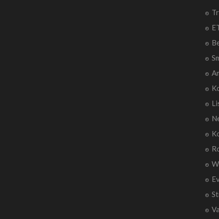
Tr
ET
B
Sm
A
Ko
Li
Ne
Ko
R
W
E
St
V