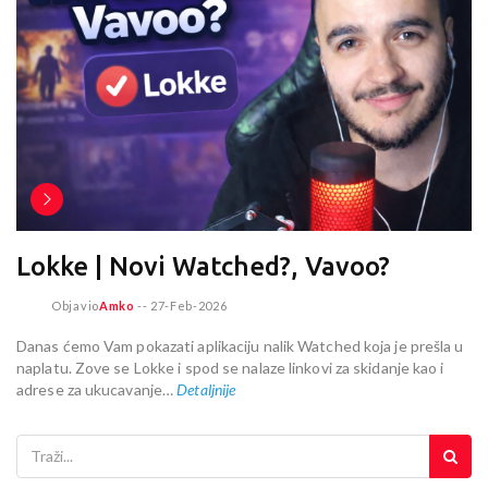
Lokke | Novi Watched?, Vavoo?
Objavio
Amko
--
27-Feb-2026
Danas ćemo Vam pokazati aplikaciju nalik Watched koja je prešla u
naplatu. Zove se Lokke i spod se nalaze linkovi za skidanje kao i
adrese za ukucavanje…
Detaljnije