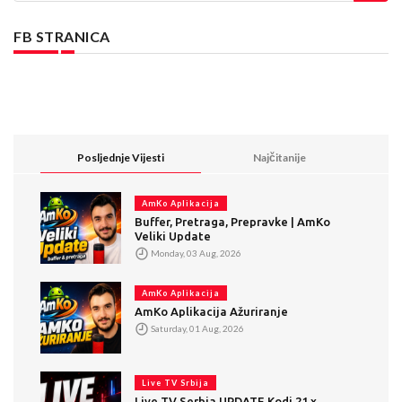
FB STRANICA
Posljednje Vijesti
Najčitanije
AmKo Aplikacija
Buffer, Pretraga, Prepravke | AmKo
Veliki Update
Monday, 03 Aug, 2026
AmKo Aplikacija
AmKo Aplikacija Ažuriranje
Saturday, 01 Aug, 2026
Live TV Srbija
Live TV Serbia UPDATE Kodi 21.x