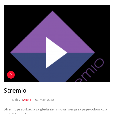
Stremio
Objavio
Amko
--
01-May-2022
Stremio je aplikacija za gledanje filmova i serija sa prijevodom koja