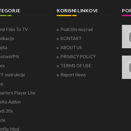
TEGORJE
KORISNI LINKOVI
POP
nd Files To TV
Podržite moj rad
likacije
KONTAKT
jita
ABOUT US
rotonVPN
PRIVACY POLICY
ex
TERMS OF USE
F Instrukcije
Report News
ee
arters Player Lite
mKo Addon
di 20x
ste
tflix Mod