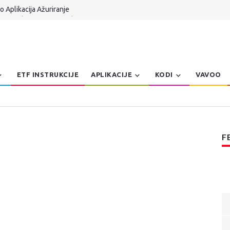
 Aplikacija Ažuriranje
 TV Serbia UPDATE Kodi 21.x
n Dzoe Balkanteka
 Aplikacija za Windows Patch
er, Pretraga, Prepravke | AmKo Veliki Update
ETF INSTRUKCIJE
APLIKACIJE
KODI
VAVOO
F