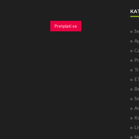
KA
Pretplati se
Se
Ap
Ca
P
Tr
ET
B
Sm
A
Ko
Li
Ne