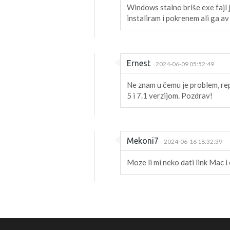
Windows stalno briše exe fajl 
instaliram i pokrenem ali ga av 
Ernest
2024-06-09 05:52:49
Ne znam u čemu je problem, rep
5 i 7.1 verzijom. Pozdrav!
Mekoni7
2024-06-16 18:32:39
Moze li mi neko dati link Mac i