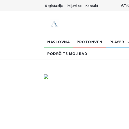
AmKo
Registacija
Prijavi se
Kontakt
Live
Dzo
AmKo
Buff
NASLOVNA
PROTONVPN
PLAYERI
PODRŽITE MOJ RAD