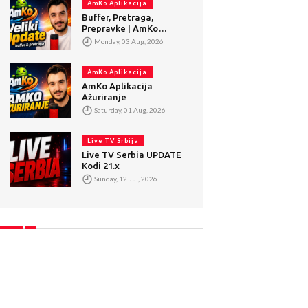
AmKo Aplikacija
Buffer, Pretraga,
Prepravke | AmKo
Veliki Update
Monday, 03 Aug, 2026
AmKo Aplikacija
AmKo Aplikacija
Ažuriranje
Saturday, 01 Aug, 2026
Live TV Srbija
Live TV Serbia UPDATE
Kodi 21.x
Sunday, 12 Jul, 2026