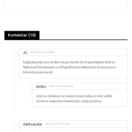
Komentar (10)
JG
2022-10-31 16:08:58
Najljubaznije vas molim da postavite ili mi poshaljete link za
Watched (modovani za 30 godina) Na Watched stranici pise:
Mozete je preuzeti
Amko
2023-01-16 13:10:06
Link za skidanje se nalazi iznad video crnim veliki
slovima napisano Download. Lijep pozdrav.
Aleksandar
2022-11-29 21:21:31