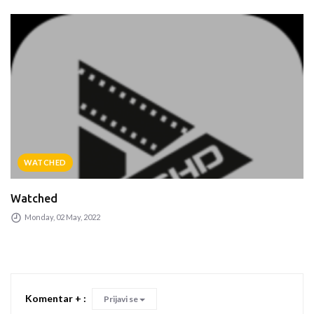
WATCHED
Watched
Monday, 02 May, 2022
Komentar + :
Prijavi se