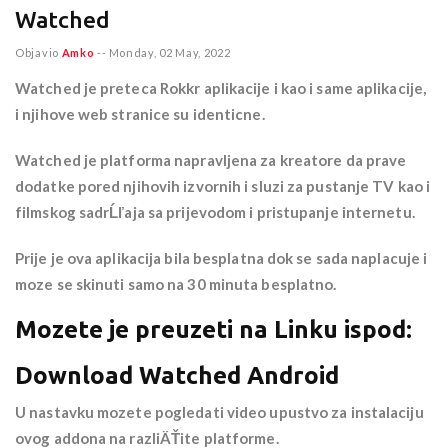
Watched
Objavio
Amko
--
Monday, 02 May, 2022
Watched je preteca Rokkr aplikacije i kao i same aplikacije,
i njihove web stranice su identicne.
Watched je platforma napravljena za kreatore da prave
dodatke pored njihovih izvornih i sluzi za pustanje TV kao i
filmskog sadrĹľaja sa prijevodom i pristupanje internetu.
Prije je ova aplikacija bila besplatna dok se sada naplacuje i
moze se skinuti samo na 30 minuta besplatno.
Mozete je preuzeti na Linku ispod:
Download Watched Android
U nastavku mozete pogledati video upustvo za instalaciju
ovog addona na razliÄŤite platforme.