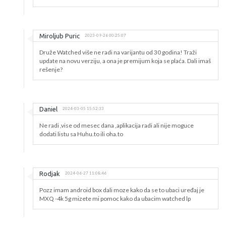
Miroljub Puric
2023-09-26 00:25:07
Druže Watched više ne radi na varijantu od 30 godina! Traži
update na novu verziju, a ona je premijum koja se plaća. Dali imaš
rešenje?
Daniel
2024-03-05 15:52:33
Ne radi ,vise od mesec dana ,aplikacija radi ali nije moguce
dodati listu sa Huhu.to ili oha.to
Rodjak
2024-06-27 11:08:46
Pozz imam android box dali moze kako da se to ubaci uređaj je
MXQ -4k 5g mizete mi pomoc kako da ubacim watched lp