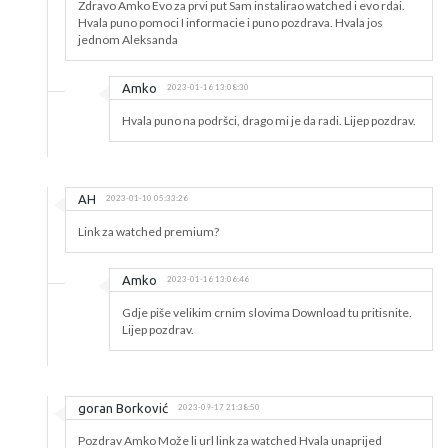
Zdravo Amko Evo za prvi put Sam instalirao watched i evo rdai.
Hvala puno pomoci I informacie i puno pozdrava. Hvala jos
jednom Aleksanda
Amko
2023-01-16 13:08:30
Hvala puno na podršci, drago mi je da radi. Lijep pozdrav.
AH
2023-01-10 05:33:26
Link za watched premium?
Amko
2023-01-16 13:06:46
Gdje piše velikim crnim slovima Download tu pritisnite.
Lijep pozdrav.
goran Borković
2023-09-17 21:38:50
Pozdrav Amko Može li url link za watched Hvala unaprijed