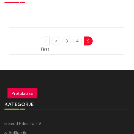
‹
<
3
4
5
First
Pretplati se
KATEGORJE
Send Files To TV
Aplikacije