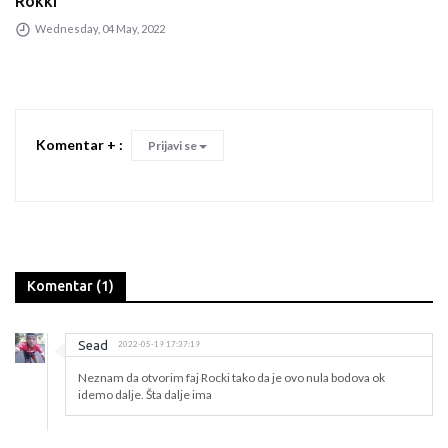
Rokkr
Wednesday, 04 May, 2022
Komentar + :
Prijavi se
Komentar (1)
Sead
2022-05-19 17:37:19
Neznam da otvorim faj Rocki tako da je ovo nula bodova ok
idemo dalje. Šta dalje ima