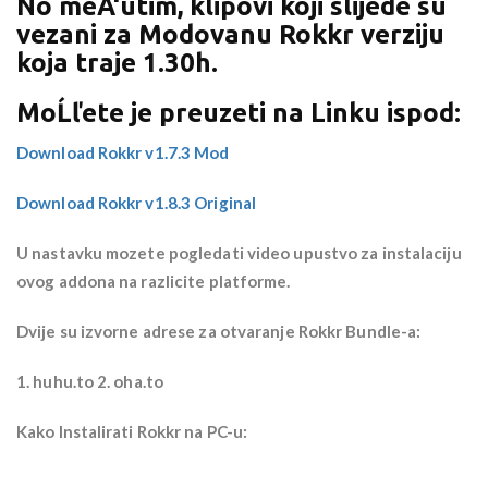
No meÄ‘utim, klipovi koji slijede su
vezani za Modovanu Rokkr verziju
koja traje 1.30h.
MoĹľete je preuzeti na Linku ispod:
Download Rokkr v1.7.3 Mod
Download Rokkr v1.8.3 Original
U nastavku mozete pogledati video upustvo za instalaciju
ovog addona na razlicite platforme.
Dvije su izvorne adrese za otvaranje Rokkr Bundle-a:
1. huhu.to 2. oha.to
Kako Instalirati Rokkr na PC-u: