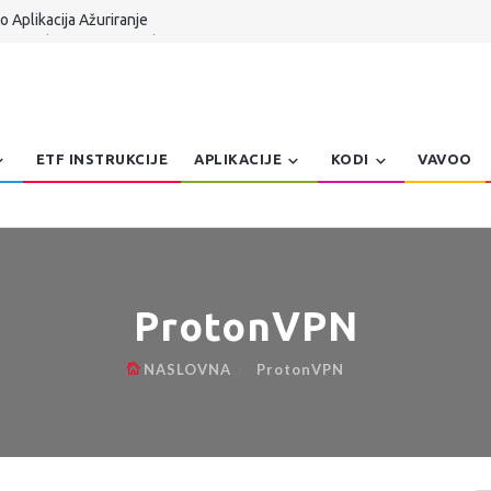
 Aplikacija Ažuriranje
 TV Serbia UPDATE Kodi 21.x
n Dzoe Balkanteka
 Aplikacija za Windows Patch
er, Pretraga, Prepravke | AmKo Veliki Update
ETF INSTRUKCIJE
APLIKACIJE
KODI
VAVOO
ProtonVPN
NASLOVNA
ProtonVPN