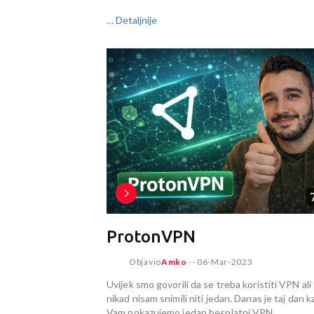
…
Detaljnije
ProtonVPN
Objavio
Amko
--
06-Mar-2023
Uvijek smo govorili da se treba koristiti VPN ali
nikad nisam snimili niti jedan. Danas je taj dan 
Vam pokazujemo jedan besplatni VPN.