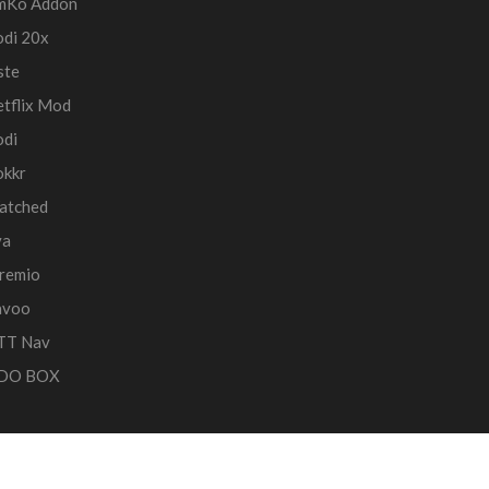
mKo Addon
di 20x
ste
tflix Mod
di
okkr
atched
va
remio
avoo
TT Nav
DO BOX
ea4web.eu
- Powered by:
Poslovni Imenik BiH