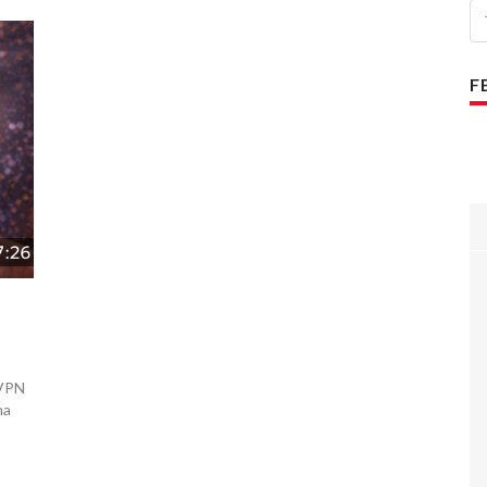
F
nVPN
na