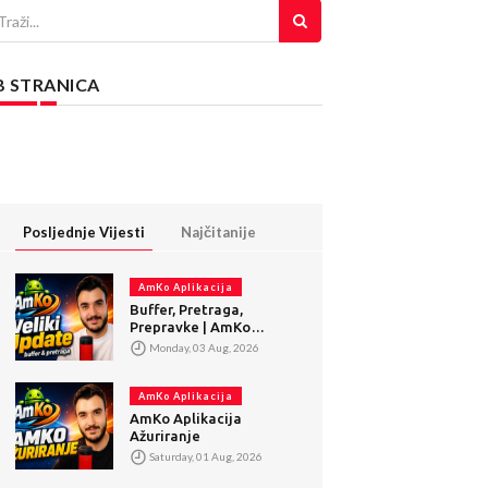
B STRANICA
Posljednje Vijesti
Najčitanije
AmKo Aplikacija
Buffer, Pretraga,
Prepravke | AmKo
Veliki Update
Monday, 03 Aug, 2026
AmKo Aplikacija
AmKo Aplikacija
Ažuriranje
Saturday, 01 Aug, 2026