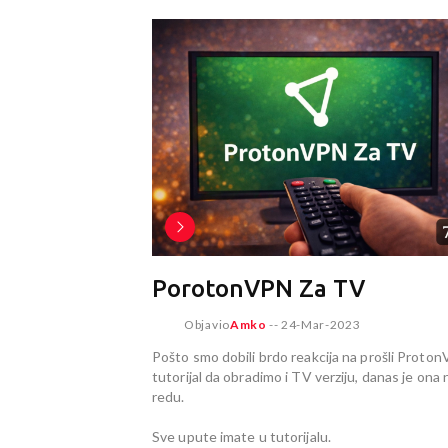
PorotonVPN Za TV
Objavio
Amko
--
24-Mar-2023
Pošto smo dobili brdo reakcija na prošli Proto
tutorijal da obradimo i TV verziju, danas je ona 
redu.
Sve upute imate u tutorijalu.