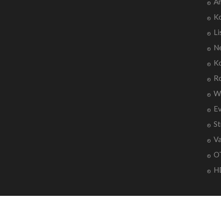
A
Ko
Li
Ne
Ko
R
W
E
St
V
O
H
Copyright 2022 AmkoKodi.com - Design by:
id