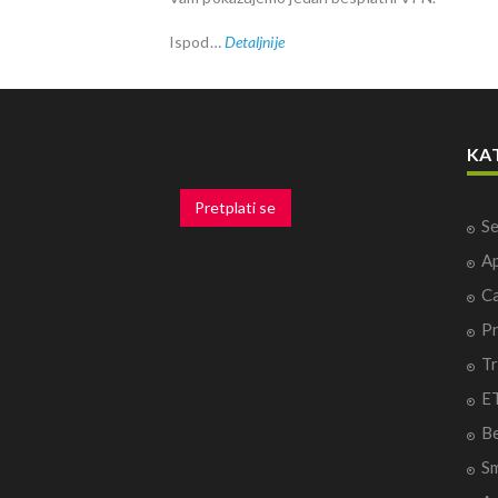
Ispod…
Detaljnije
KA
Pretplati se
Se
Ap
Ca
P
Tr
ET
B
Sm