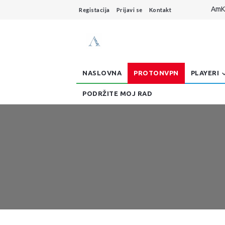
AmKo
Registacija
Prijavi se
Kontakt
Live
Dzo
AmKo
Buff
NASLOVNA
PROTONVPN
PLAYERI
PODRŽITE MOJ RAD