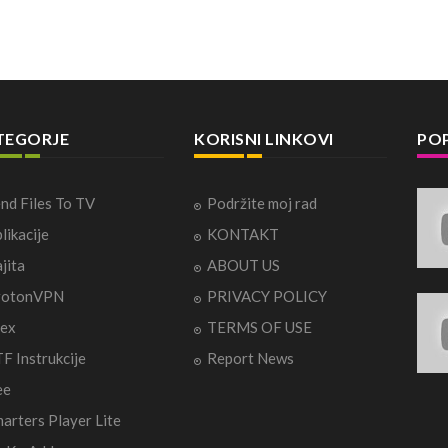
TEGORJE
KORISNI LINKOVI
POP
nd Files To TV
Podržite moj rad
likacije
KONTAKT
jita
ABOUT US
rotonVPN
PRIVACY POLICY
ex
TERMS OF USE
F Instrukcije
Report News
ee
arters Player Lite