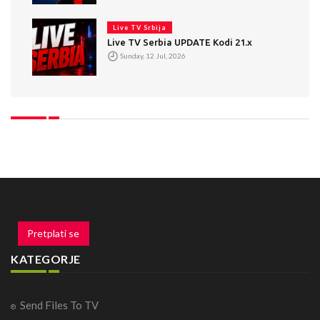
Live TV Srbija
Live TV Serbia UPDATE Kodi 21.x
Sunday, 12 Jul, 2026
Pretplati se
KATEGORJE
Send Files To TV