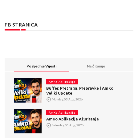
FB STRANICA
Posljednje Vijesti
Najčitanije
AmKo Aplikacija
Buffer, Pretraga, Prepravke | AmKo
Veliki Update
Monday, 03 Aug, 2026
AmKo Aplikacija
AmKo Aplikacija Ažuriranje
Saturday, 01 Aug, 2026