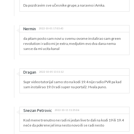
Da pozdravim sve učesnike grupe,a naravno i Amka.
Nermin
2022-10-01 17:03:43
da pitam posto sam novi u svemu ovome instalirao sam green
revolution i radio mi je extra,medjutim evo dva dana nema
sanse da mi ucita kanal
Dragan
2022-10-05 13:11:12
Supr video tutorijal samo sto na kodi 19.4 nije radio PVR pa kad
sam instalirao 19.0 radi super na portal2. Hvala puno.
Snezan Petrovic
2022-10-11 11:35:06
Kod mene trenutno ne radi ni jedan live tv dali na kodi 19 ili 19.4
neće da pokrene jel ima nesto novo ili se radi nesto