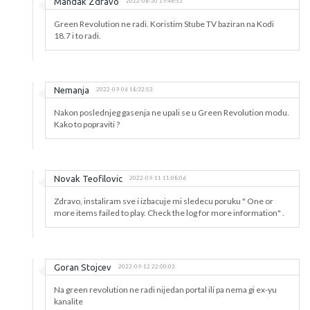
Mandak Zdravo
2022-08-30 19:46:53
Green Revolution ne radi. Koristim Stube TV baziran na Kodi
18.7 i to radi.
Nemanja
2022-09-06 18:32:53
Nakon poslednjeg gasenja ne upali se u Green Revolution modu.
Kako to popraviti ?
Novak Teofilovic
2022-09-11 11:08:06
Zdravo, instaliram sve i izbacuje mi sledecu poruku " One or
more items failed to play. Check the log for more information" .
Goran Stojcev
2022-09-12 22:00:03
Na green revolution ne radi nijedan portal ili pa nema gi ex-yu
kanalite