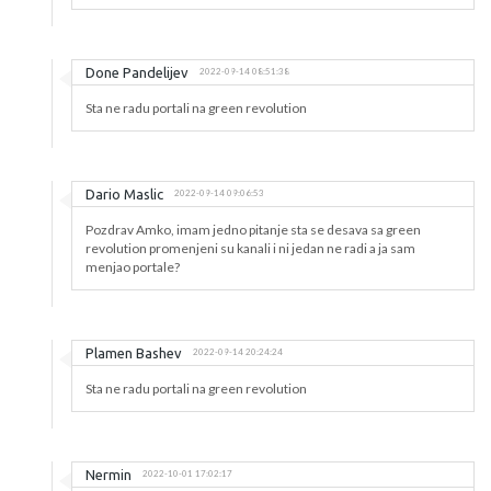
Done Pandelijev
2022-09-14 08:51:38
Sta ne radu portali na green revolution
Dario Maslic
2022-09-14 09:06:53
Pozdrav Amko, imam jedno pitanje sta se desava sa green
revolution promenjeni su kanali i ni jedan ne radi a ja sam
menjao portale?
Plamen Bashev
2022-09-14 20:24:24
Sta ne radu portali na green revolution
Nermin
2022-10-01 17:02:17