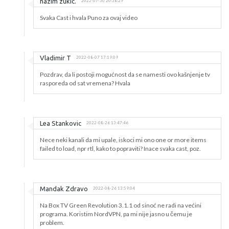
hazim zukic.
2022-07-30 20:38:29
Svaka Cast i hvala Puno za ovaj video
Vladimir T
2022-08-07 17:19:09
Pozdrav, da li postoji mogućnost da se namesti ovo kašnjenje tv
rasporeda od sat vremena? Hvala
Lea Stankovic
2022-08-26 13:47:46
Nece neki kanali da mi upale, iskoci mi ono one or more items
failed to load, npr rtl, kako to popraviti? Inace svaka cast, poz.
Mandak Zdravo
2022-08-26 13:59:04
Na Box TV Green Revolution 3.1.1 od sinoć ne radi na većini
programa. Koristim NordVPN, pa mi nije jasno u čemu je
problem.