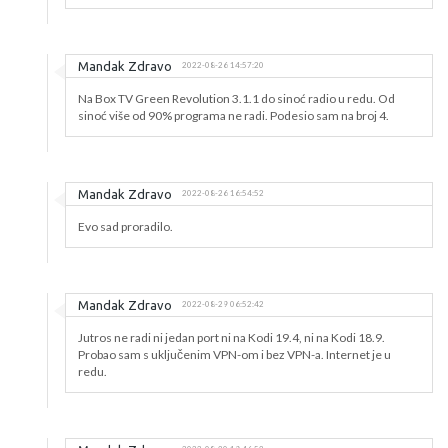
Mandak Zdravo
2022-08-26 14:57:20
Na Box TV Green Revolution 3.1.1 do sinoć radio u redu. Od
sinoć više od 90% programa ne radi. Podesio sam na broj 4.
Mandak Zdravo
2022-08-26 16:54:52
Evo sad proradilo.
Mandak Zdravo
2022-08-29 06:52:42
Jutros ne radi ni jedan port ni na Kodi 19.4, ni na Kodi 18.9.
Probao sam s uključenim VPN-om i bez VPN-a. Internet je u
redu.