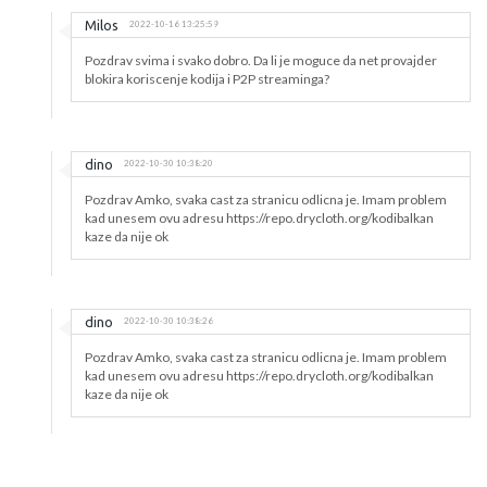
Milos
2022-10-16 13:25:59
Pozdrav svima i svako dobro. Da li je moguce da net provajder
blokira koriscenje kodija i P2P streaminga?
dino
2022-10-30 10:38:20
Pozdrav Amko, svaka cast za stranicu odlicna je. Imam problem
kad unesem ovu adresu https://repo.drycloth.org/kodibalkan
kaze da nije ok
dino
2022-10-30 10:38:26
Pozdrav Amko, svaka cast za stranicu odlicna je. Imam problem
kad unesem ovu adresu https://repo.drycloth.org/kodibalkan
kaze da nije ok