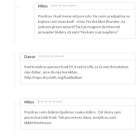
Milos
2022-10-16 13:28:19
Pozdrav. I kod mene od juce isto. Na svim uredjajima na
kojima sam imao kodi - nista. Na dva blue thunder, na
jednom green wizard? Da li je moguce da Internet
provajder blokira stream? Na kom si provajderu?
Davor
2022-10-16 10:06:47
Kad Instaliras ponovo Kodi19.4 sad ni URL za Green Revolution
nije dobar.. pise da nije korektan....
http://repo.drycloth.org/kodibalkan
Milos
2022-10-16 13:16:21
Pozdrav svim dobrim ljudima i svako dobro.. Od skora sam
poceo koristiti Kodi. Tek pre mesec dana. Instalirao sam
bbbhHNnNnnnn