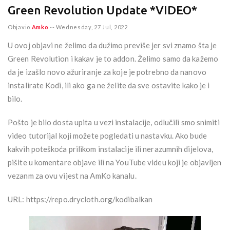
Green Revolution Update *VIDEO*
Objavio
Amko
--
Wednesday, 27 Jul, 2022
U ovoj objavi ne želimo da dužimo previše jer svi znamo šta je
Green Revolution i kakav je to addon. Želimo samo da kažemo
da je izašlo novo ažuriranje za koje je potrebno da nanovo
instalirate Kodi, ili ako ga ne želite da sve ostavite kako je i
bilo.
Pošto je bilo dosta upita u vezi instalacije, odlučili smo snimiti
video tutorijal koji možete pogledati u nastavku. Ako bude
kakvih poteškoća prilikom instalacije ili nerazumnih dijelova,
pišite u komentare objave ili na YouTube videu koji je objavljen
vezanm za ovu vijest na AmKo kanalu.
URL: https://repo.drycloth.org/kodibalkan