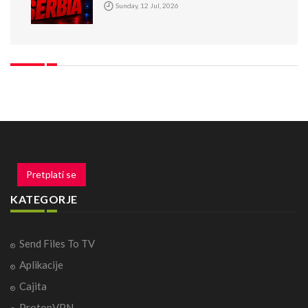
Sunday, 12 Jul, 2026
Pretplati se
KATEGORJE
Send Files To TV
Aplikacije
Cajita
ProtonVPN