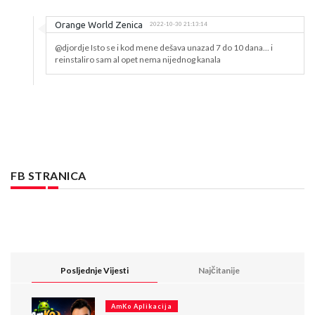
Orange World Zenica
2022-10-30 21:13:14
@djordje Isto se i kod mene dešava unazad 7 do 10 dana... i
reinstaliro sam al opet nema nijednog kanala
FB STRANICA
Posljednje Vijesti
Najčitanije
AmKo Aplikacija