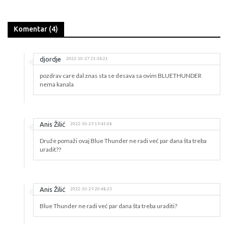
Komentar (4)
djordje
2022-10-27 21:34:21
pozdrav care dal znas sta se desava sa ovim BLUETHUNDER
nema kanala
Anis Žilić
2022-10-29 19:41:08
Druže pomaži ovaj Blue Thunder ne radi već par dana šta treba
uradit??
Anis Žilić
2022-10-29 20:48:23
Blue Thunder ne radi već par dana šta treba uraditi?