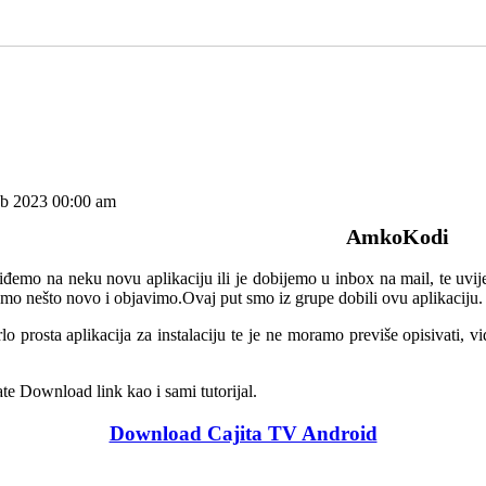
b 2023 00:00 am
AmkoKodi
đemo na neku novu aplikaciju ili je dobijemo u inbox na mail, te uv
emo nešto novo i objavimo.Ovaj put smo iz grupe dobili ovu aplikaciju.
lo prosta aplikacija za instalaciju te je ne moramo previše opisivati, v
te Download link kao i sami tutorijal.
Download Cajita TV Android