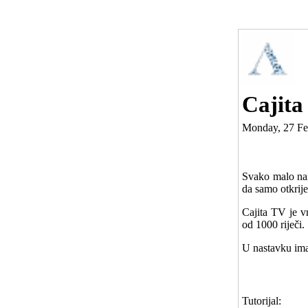
Cajita
Monday, 27 Fe
Svako malo nai
da samo otkrij
Cajita TV je vr
od 1000 riječi.
U nastavku ima
Tutorijal: