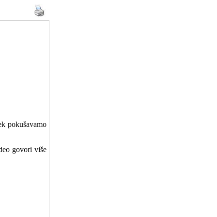
ijek pokušavamo
ideo govori više